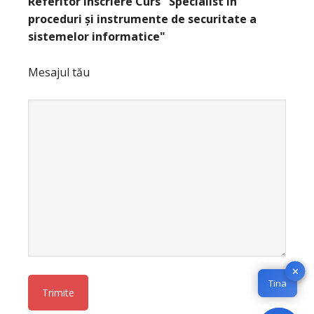
Referitor înscriere Curs "Specialist în
proceduri și instrumente de securitate a
sistemelor informatice"
Mesajul tău
✕
✕
Tina
Tina