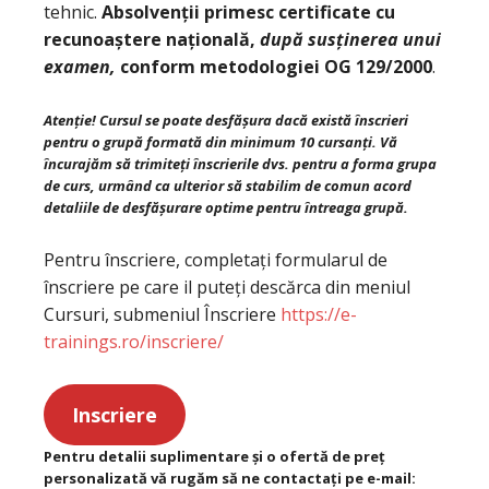
tehnic.
Absolvenții primesc certificate cu
recunoaștere națională,
după susținerea unui
examen,
conform metodologiei OG 129/2000
.
Atenție! Cursul se poate desfășura dacă există înscrieri
pentru o grupă formată din minimum 10 cursanți. Vă
încurajăm să trimiteți înscrierile dvs. pentru a forma grupa
de curs, urmând ca ulterior să stabilim de comun acord
detaliile de desfășurare optime pentru întreaga grupă.
Pentru înscriere, completați formularul de
înscriere pe care il puteți descărca din meniul
Cursuri, submeniul Înscriere
https://e-
trainings.ro/inscriere/
Inscriere
Pentru detalii suplimentare și o ofertă de preț
personalizată vă rugăm să ne contactați pe e-mail: