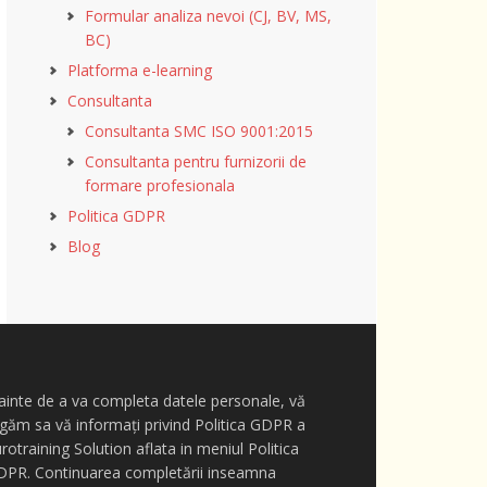
Formular analiza nevoi (CJ, BV, MS,
BC)
Platforma e-learning
Consultanta
Consultanta SMC ISO 9001:2015
Consultanta pentru furnizorii de
formare profesionala
Politica GDPR
Blog
ainte de a va completa datele personale, vă
găm sa vă informați privind Politica GDPR a
rotraining Solution aflata in meniul Politica
DPR. Continuarea completării inseamna