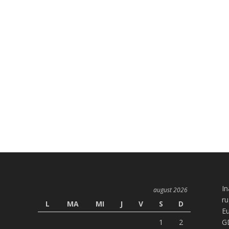
In
august 2026
ru
L
MA
MI
J
V
S
D
Eu
1
2
G