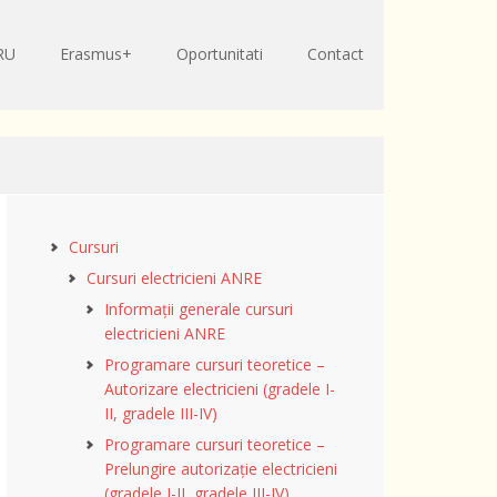
RU
Erasmus+
Oportunitati
Contact
Cursuri
Cursuri electricieni ANRE
Informații generale cursuri
electricieni ANRE
Programare cursuri teoretice –
Autorizare electricieni (gradele I-
II, gradele III-IV)
Programare cursuri teoretice –
Prelungire autorizație electricieni
(gradele I-II, gradele III-IV)