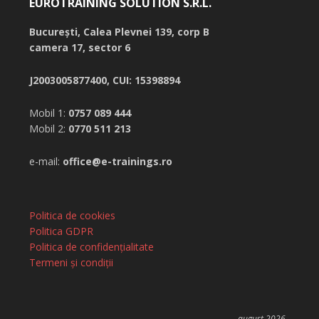
EUROTRAINING SOLUTION S.R.L.
București,
Calea Plevnei 139, corp B
camera 17, sector 6
J2003005877400, CUI: 15398894
Mobil 1:
0757 089 444
Mobil 2:
0770 511 213
e-mail:
office@e-trainings.ro
Politica de cookies
Politica GDPR
Politica de confidențialitate
Termeni și condiții
august 2026