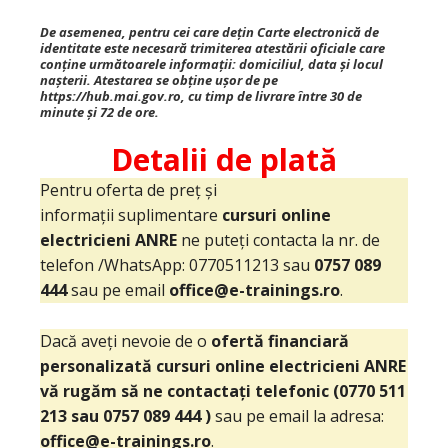
De asemenea,
pentru cei care dețin
Carte
electronică de
identitate
este necesară trimiterea atestării oficiale care
conține următoarele informații: domiciliul, data și locul
nașterii. Atestarea se obține ușor de pe
https://hub.mai.gov.ro, cu timp de livrare între 30 de
minute și 72 de ore.
Detalii de plată
Pentru oferta de preț și
informații suplimentare
cursuri online
electricieni ANRE
ne puteți contacta la nr. de
telefon /WhatsApp: 0770511213 sau
0757 089
444
sau pe email
office@e-trainings.ro
.
Dacă aveți nevoie de o
ofertă
financiară
personalizată
cursuri online electricieni ANRE
vă rugăm să ne contactați telefoni
c
(
0770 511
213
sau
0757 089 444
)
sau pe email la adresa:
office@e-trainings.ro
.