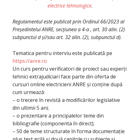
electrice tehnologice
.
Regulamentul este publicat prin Ordinul 66/2023 al
Președintelui ANRE, secțiunea a 4-a , art. 30 alin. (2)
subpunctul d și/sau art. 32 alin. (2), subpunctul d).
Tematica pentru interviu este publicată pe
https://anre.ro
Un curs pentru verificatori de proiect sau experți
tehnici extrajudiciari face parte din oferta de
cursuri online electricieni ANRE și conține după
cum urmează:
– o trecere în revistă a modificărilor legislative
din ultimii 5 ani;
– o prezentare a principalelor teme din
bibliografie (componenta în direct);
– 50 de teme structurate în forma documentație
plus test grilă și două capitole cu subiecte și