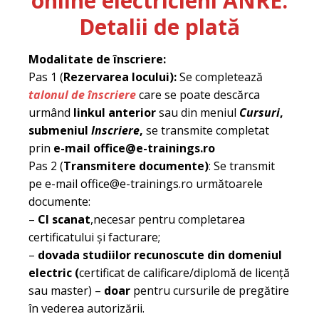
online electricieni ANRE.
Detalii de plată
Modalitate de înscriere:
Pas 1 (
Rezervarea locului):
Se completează
talonul de înscriere
care se poate descărca
urmând
linkul anterior
sau din meniul
Cursuri
,
submeniul
Inscriere
,
se transmite completat
prin
e-mail office@e-trainings.ro
Pas 2 (
Transmitere documente)
: Se transmit
pe e-mail office@e-trainings.ro următoarele
documente:
–
CI scanat
,necesar pentru completarea
certificatului și facturare;
–
dovada studiilor recunoscute din domeniul
electric (
certificat de calificare/diplomă de licență
sau master) –
doar
pentru cursurile de pregătire
în vederea autorizării.