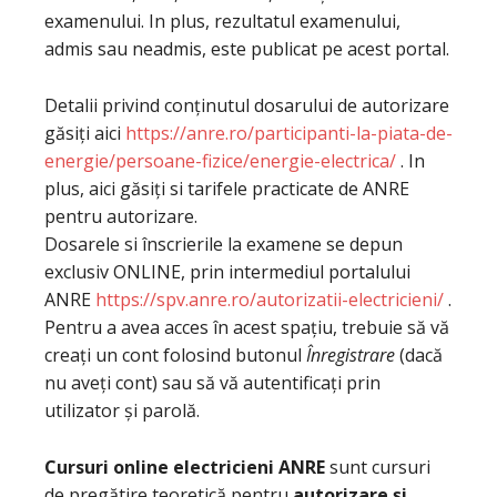
examenului. In plus, rezultatul examenului,
admis sau neadmis, este publicat pe acest portal.
Detalii privind conținutul dosarului de autorizare
găsiți aici
https://anre.ro/participanti-la-piata-de-
energie/persoane-fizice/energie-electrica/
. In
plus, aici găsiți si tarifele practicate de ANRE
pentru autorizare.
Dosarele si înscrierile la examene se depun
exclusiv ONLINE, prin intermediul portalului
ANRE
https://spv.anre.ro/autorizatii-electricieni/
.
Pentru a avea acces în acest spațiu, trebuie să vă
creați un cont folosind butonul
Înregistrare
(dacă
nu aveți cont) sau să vă autentificați prin
utilizator și parolă.
Cursuri online electricieni ANRE
sunt cursuri
de pregătire teoretică pentru
autorizare și