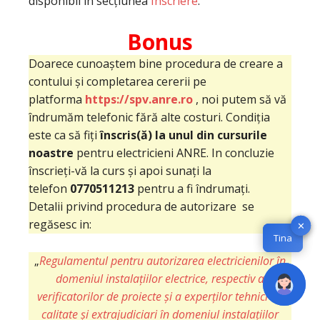
disponibil in secțiunea
Înscriere
.
Bonus
Doarece cunoaștem bine procedura de creare a
contului și completarea cererii pe
platforma
https://spv.anre.ro
, noi putem să vă
îndrumăm telefonic fără alte costuri. Condiția
este ca să fiți
înscris(ă) la unul din cursurile
noastre
pentru electricieni ANRE. In concluzie
înscrieți-vă la curs și apoi sunați la
telefon
0770511213
pentru a fi îndrumați.
Detalii privind procedura de autorizare se
regăsesc in:
✕
✕
Tina
Tina
„
Regulamentul pentru autorizarea electricienilor în
domeniul instalațiilor electrice, respectiv a
verificatorilor de proiecte și a experților tehnici de
calitate și extrajudiciari în domeniul instalațiilor