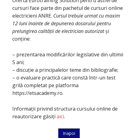
Oferta Eurotraining Solution pentru astfel de
cursuri face parte din pachetul de cursuri online
electricieni ANRE.
Cursul trebuie urmat cu maxim
12 luni înainte de depunerea dosarului pentru
prelungirea calității de electrician autorizat
și
conține:
– prezentarea modificărilor legislative din ultimii
5 ani;
– discuție a principalelor teme din bibliografie;
– o evaluare practică care constă într-un test
grilă completat pe platforma
https://etsacademy.ro.
Informații privind structura cursului online de
reautorizare găsiți
aici
.
Inapoi