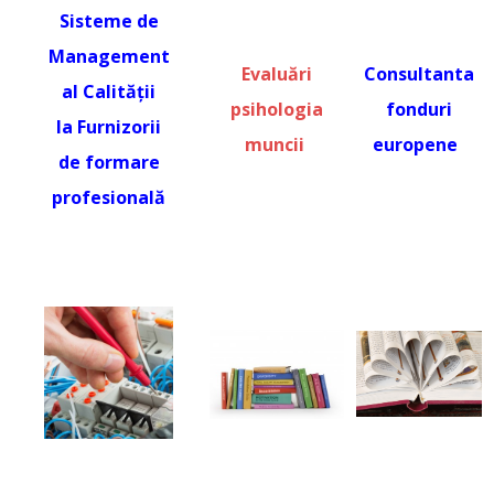
Sisteme de
Management
Evaluări
Consultanta
al Calității
psihologia
fonduri
la Furnizorii
muncii
europene
de formare
profesională