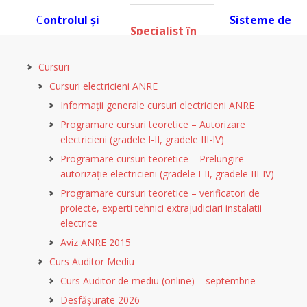
C
ontrolul şi
Sisteme de
Specialist în
monitorizarea
management
domeniul
proceselor
al calității ISO
Cursuri
calități
i
industriale
9001:2015
Cursuri electricieni ANRE
Informații generale cursuri electricieni ANRE
Programare cursuri teoretice – Autorizare
electricieni (gradele I-II, gradele III-IV)
Programare cursuri teoretice – Prelungire
autorizație electricieni (gradele I-II, gradele III-IV)
Programare cursuri teoretice – verificatori de
proiecte, experti tehnici extrajudiciari instalatii
electrice
Aviz ANRE 2015
Curs Auditor Mediu
Curs Auditor de mediu (online) – septembrie
Desfășurate 2026