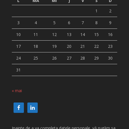
L
MA
MI
J
V
S
D
1
2
3
4
5
6
7
8
9
10
11
12
13
14
15
16
17
18
19
20
21
22
23
24
25
26
27
28
29
30
31
« mai
Inainte de a va completa datele personale, vă rugăm sa