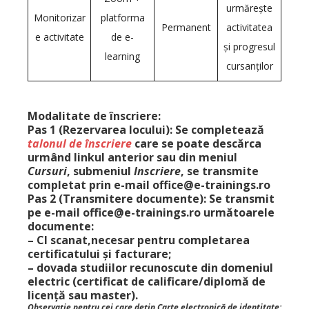
urmărește
Monitorizar
platforma
Permanent
activitatea
e activitate
de e-
și progresul
learning
cursanților
Modalitate de înscriere:
Pas 1 (
Rezervarea locului):
Se completează
talonul de înscriere
care se poate descărca
urmând
linkul anterior
sau din meniul
Cursuri
, submeniul
Inscriere
,
se transmite
completat
prin
e-mail office@e-trainings.ro
Pas 2 (
Transmitere documente)
: Se transmit
pe e-mail office@e-trainings.ro următoarele
documente:
–
CI scanat
,necesar pentru completarea
certificatului și facturare;
–
dovada studiilor recunoscute din domeniul
electric (
certificat de calificare/diplomă de
licență sau master).
Observație
pentru cei care dețin
Carte
electronică de identitate
: