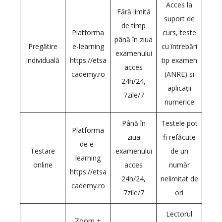
Acces la
Fără limită
suport de
de timp
Platforma
curs, teste
până în ziua
Pregătire
e-learning
cu întrebări
examenului
individuală
https://etsa
tip examen
acces
cademy.ro
(ANRE) și
24h/24,
aplicații
7zile/7
numerice
Până în
Testele pot
Platforma
ziua
fi refăcute
de e-
Testare
examenului
de un
learning
online
acces
număr
https://etsa
24h/24,
nelimitat de
cademy.ro
7zile/7
ori
Lectorul
Zoom +