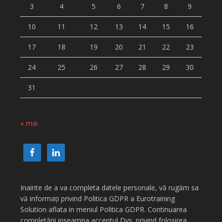
3
4
5
6
7
8
9
10
11
12
13
14
15
16
17
18
19
20
21
22
23
24
25
26
27
28
29
30
31
« mai
Inainte de a va completa datele personale, vă rugăm sa
vă informați privind Politica GDPR a Eurotraining
Solution aflata in meniul Politica GDPR. Continuarea
completării inseamna acceptul Dvs. privind folosirea