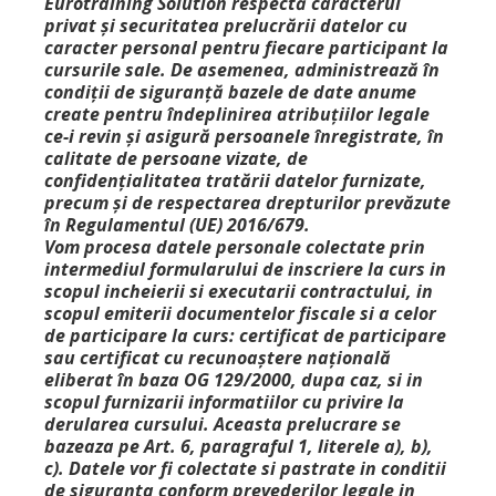
Eurotraining Solution respectă caracterul
privat şi securitatea prelucrării datelor cu
caracter personal pentru fiecare participant la
cursurile sale. De asemenea, administrează în
condiții de siguranță bazele de date anume
create pentru îndeplinirea atribuţiilor legale
ce-i revin şi asigură persoanele înregistrate, în
calitate de persoane vizate, de
confidențialitatea tratării datelor furnizate,
precum și de respectarea drepturilor prevăzute
în Regulamentul (UE) 2016/679.
Vom procesa datele personale colectate prin
intermediul formularului de inscriere la curs in
scopul incheierii si executarii contractului, in
scopul emiterii documentelor fiscale si a celor
de participare la curs: certificat de participare
sau certificat cu recunoaștere națională
eliberat în baza OG 129/2000, dupa caz, si in
scopul furnizarii informatiilor cu privire la
derularea cursului. Aceasta prelucrare se
bazeaza pe Art. 6, paragraful 1, literele a), b),
c). Datele vor fi colectate si pastrate in conditii
de siguranta conform prevederilor legale in