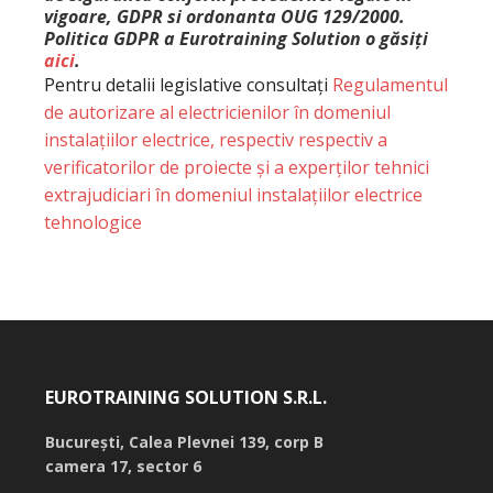
vigoare, GDPR si ordonanta OUG 129/2000.
Politica GDPR a Eurotraining Solution o găsiți
aici
.
Pentru detalii legislative consultați
Regulamentul
de autorizare al electricienilor în domeniul
instalațiilor electrice, respectiv respectiv a
verificatorilor de proiecte și a experților tehnici
extrajudiciari în domeniul instalațiilor electrice
tehnologice
EUROTRAINING SOLUTION S.R.L.
București,
Calea Plevnei 139, corp B
camera 17, sector 6