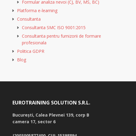
Formular analiza nevoi (CJ, BV, MS, BC)
Platforma e-learning
Consultanta
Consultanta SMC ISO 9001:2015
Consultanta pentru furnizorii de formare
profesionala
Politica GDPR
Blog
EUROTRAINING SOLUTION S.R.L.
București,
Calea Plevnei 139, corp B
camera 17, sector 6
J2003005877400, CUI: 15398894