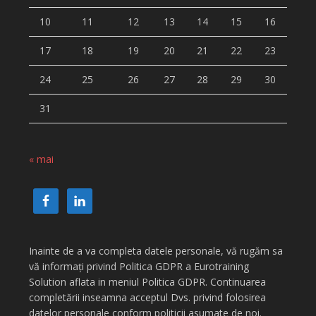
10
11
12
13
14
15
16
17
18
19
20
21
22
23
24
25
26
27
28
29
30
31
« mai
Inainte de a va completa datele personale, vă rugăm sa
vă informați privind Politica GDPR a Eurotraining
Solution aflata in meniul Politica GDPR. Continuarea
completării inseamna acceptul Dvs. privind folosirea
datelor personale conform politicii asumate de noi.