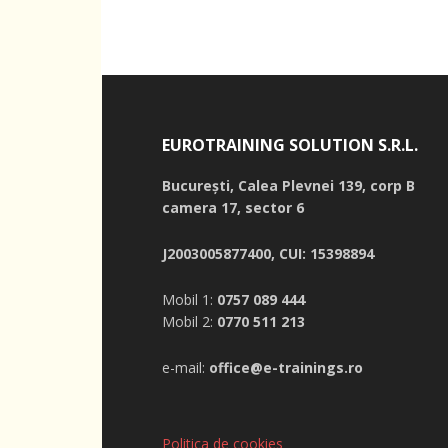
EUROTRAINING SOLUTION S.R.L.
București,
Calea Plevnei 139, corp B
camera 17, sector 6
J2003005877400, CUI: 15398894
Mobil 1:
0757 089 444
Mobil 2:
0770 511 213
e-mail:
office@e-trainings.ro
Politica de cookies