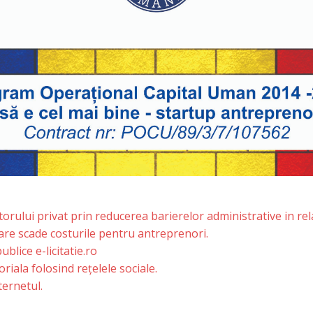
torului privat prin reducerea barierelor administrative in rel
re scade costurile pentru antreprenori.
ublice e-licitatie.ro
iala folosind rețelele sociale.
ternetul.