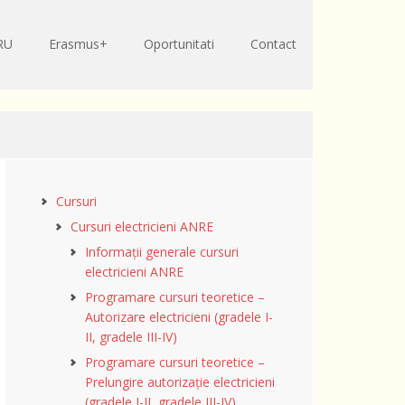
RU
Erasmus+
Oportunitati
Contact
Cursuri
Cursuri electricieni ANRE
Informații generale cursuri
electricieni ANRE
Programare cursuri teoretice –
Autorizare electricieni (gradele I-
II, gradele III-IV)
Programare cursuri teoretice –
Prelungire autorizație electricieni
(gradele I-II, gradele III-IV)