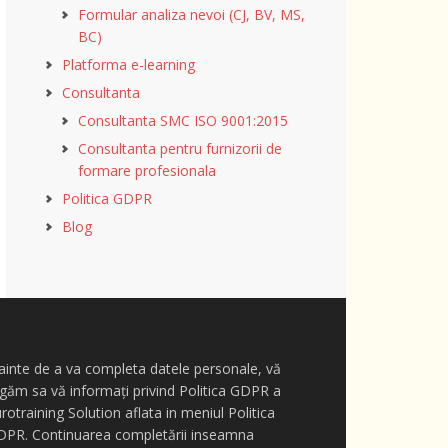
Formular analiza nevoi (CJ, BV, MS,
BC)
Platforma e-learning
Consultanta
Consultanta SMC ISO 9001:2015
Consultanta pentru furnizorii de
formare profesionala
Politica GDPR
Blog
ainte de a va completa datele personale, vă
găm sa vă informați privind Politica GDPR a
rotraining Solution aflata in meniul Politica
DPR. Continuarea completării inseamna