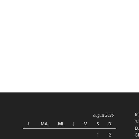
In
august 2026
ru
L
MA
MI
J
V
S
D
Eu
1
2
G