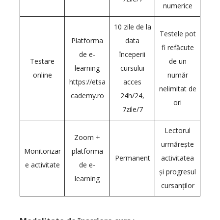
numerice
10 zile de la
Testele pot
Platforma
data
fi refăcute
de e-
începerii
Testare
de un
learning
cursului
online
număr
https://etsa
acces
nelimitat de
cademy.ro
24h/24,
ori
7zile/7
Lectorul
Zoom +
urmărește
Monitorizar
platforma
Permanent
activitatea
e activitate
de e-
și progresul
learning
cursanților