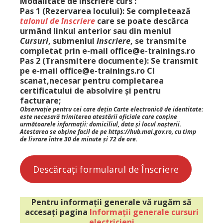
Modalitate de înscriere curs :
Pas 1
(
Rezervarea locului):
Se completează
talonul de înscriere
c
are se poate descărca
urmând linkul anterior sau din meniul
Cursuri
,
submeniul
Inscriere
,
s
e transmite
completat prin e-mail office@e-trainings.ro
Pas 2
(
Transmitere documente)
:
Se transmit
pe e-mail
office@e-trainings.ro
CI
scanat,necesar pentru completarea
certificatului de absolvire și pentru
facturare;
Observație
pentru cei care dețin
Carte
electronică de identitate
:
este necesară trimiterea atestării oficiale care conține
următoarele informații: domiciliul, data și locul nașterii.
Atestarea se obține facil de pe https://hub.mai.gov.ro, cu timp
de livrare între 30 de minute și 72 de ore.
Descărcați formularul de Înscriere
Pentru informații generale vă rugăm să
accesați pagina
Informații generale cursuri
electricieni