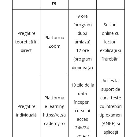
re
9 ore
(program
Sesiuni
Pregătire
după
online cu
Platforma
teoretică în
amiaza)
lector,
Zoom
direct
12 ore
explicații și
(program
întrebări
dimineața)
Acces la
10 zile de la
suport de
data
Platforma
curs, teste
începerii
Pregătire
e-learning
cu întrebări
cursului
individuală
https://etsa
tip examen
acces
cademy.ro
(ANRE) și
24h/24,
aplicații
7zile/7