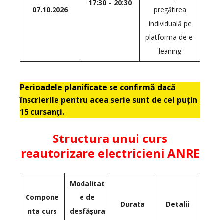
17:30 – 20:30
07.10.2026
pregătirea
individuală pe
platforma de e-
leaning
Perioadele planificate se confirmă dacă
înscrierile pentru acea serie sunt de cel puțin
15 cursanți.
Structura unui curs
reautorizare electricieni ANRE
Modalitat
Compone
e de
Durata
Detalii
nta curs
desfășura