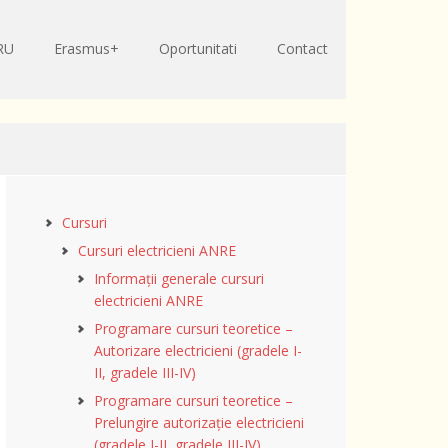
RU
Erasmus+
Oportunitati
Contact
Cursuri
Cursuri electricieni ANRE
Informații generale cursuri
electricieni ANRE
Programare cursuri teoretice –
Autorizare electricieni (gradele I-
II, gradele III-IV)
Programare cursuri teoretice –
Prelungire autorizație electricieni
(gradele I-II, gradele III-IV)