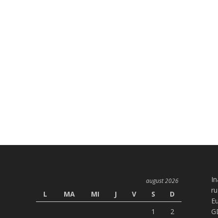
In
august 2026
ru
L
MA
MI
J
V
S
D
Eu
1
2
G