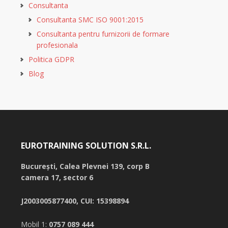
Consultanta
Consultanta SMC ISO 9001:2015
Consultanta pentru furnizorii de formare
profesionala
Politica GDPR
Blog
EUROTRAINING SOLUTION S.R.L.
București,
Calea Plevnei 139, corp B
camera 17, sector 6
J2003005877400, CUI: 15398894
Mobil 1:
0757 089 444