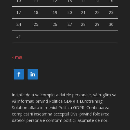
10
11
12
13
14
15
16
17
18
19
20
21
22
23
24
25
26
27
28
29
30
31
« mai
Inainte de a va completa datele personale, vă rugăm sa
vă informați privind Politica GDPR a Eurotraining
Solution aflata in meniul Politica GDPR. Continuarea
completării inseamna acceptul Dvs. privind folosirea
datelor personale conform politicii asumate de noi.