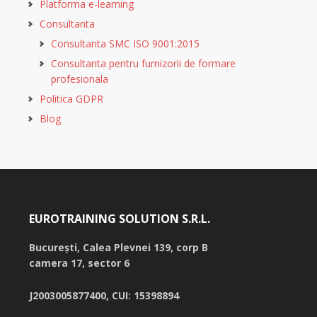
Platforma e-learning
Consultanta
Consultanta SMC ISO 9001:2015
Consultanta pentru furnizorii de formare
profesionala
Politica GDPR
Blog
EUROTRAINING SOLUTION S.R.L.
București,
Calea Plevnei 139, corp B
camera 17, sector 6
J2003005877400, CUI: 15398894