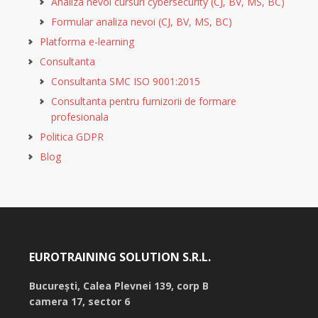
Analiza nevoi cursuri cybersecurity (CJ, BV, MS, BC)
Formular analiza nevoi (CJ, BV, MS, BC)
Platforma e-learning
Consultanta
Consultanta SMC ISO 9001:2015
Consultanta pentru furnizorii de formare
profesionala
Politica GDPR
Blog
EUROTRAINING SOLUTION S.R.L.
București,
Calea Plevnei 139, corp B
camera 17, sector 6