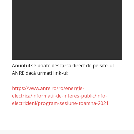
Anunțul se poate descărca direct de pe site-ul
ANRE dacă urmați link-ul:
https://www.anre.ro/ro/energie-
electrica/informatii-de-interes-public/info-
electricieni/program-sesiune-toamna-2021