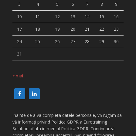
3
4
5
6
7
8
9
10
11
12
13
14
15
16
17
18
19
20
21
22
23
24
25
26
27
28
29
30
31
« mai
Inainte de a va completa datele personale, vă rugăm sa
vă informați privind Politica GDPR a Eurotraining
Solution aflata in meniul Politica GDPR. Continuarea
completării inseamna acceptul Dvs. privind folosirea