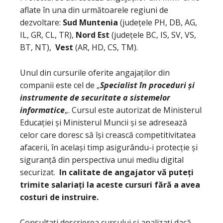
aflate în una din următoarele regiuni de
dezvoltare:
Sud Muntenia
(județele PH, DB, AG,
IL, GR, CL, TR),
Nord Est
(județele BC, IS, SV, VS,
BT, NT),
Vest
(AR, HD, CS, TM).
Unul din cursurile oferite angajaților din
companii este cel de „
Specialist în proceduri și
instrumente de securitate a sistemelor
informatice
„. Cursul este autorizat de Ministerul
Educației și Ministerul Muncii și se adresează
celor care doresc să își crească competitivitatea
afacerii, în același timp asigurându-i protecție și
siguranță din perspectiva unui mediu digital
securizat.
In calitate de angajator vă puteți
trimite salariați la aceste cursuri fără a avea
costuri de instruire.
Consultați descrierea cursului și analizați dacă