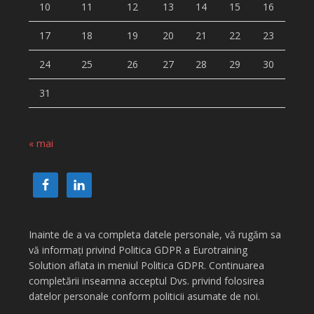
10
11
12
13
14
15
16
17
18
19
20
21
22
23
24
25
26
27
28
29
30
31
« mai
Inainte de a va completa datele personale, vă rugăm sa
vă informați privind Politica GDPR a Eurotraining
Solution aflata in meniul Politica GDPR. Continuarea
completării inseamna acceptul Dvs. privind folosirea
datelor personale conform politicii asumate de noi.