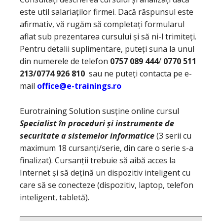
este util salariaților firmei. Dacă răspunsul este
afirmativ, vă rugăm să completați formularul
aflat sub prezentarea cursului și să ni-l trimiteți.
Pentru detalii suplimentare, puteți suna la unul
din numerele de telefon
0757 089 444
/
0770 511
213/0774 926 810
sau ne puteți contacta pe e-
mail
office@e-trainings.ro
Eurotraining Solution susține online cursul
Specialist în proceduri și instrumente de
securitate a sistemelor informatice
(3 serii cu
maximum 18 cursanți/serie, din care o serie s-a
finalizat). Cursanții trebuie să aibă acces la
Internet și să dețină un dispozitiv inteligent cu
care să se conecteze (dispozitiv, laptop, telefon
inteligent, tabletă).