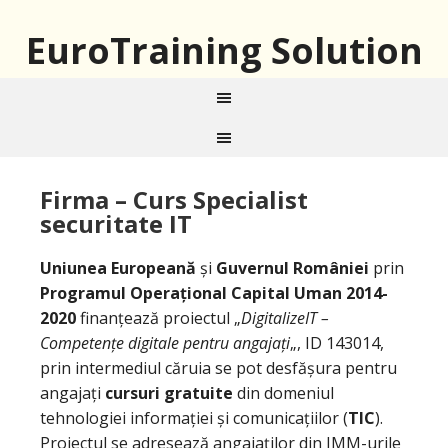
EuroTraining Solution
Firma – Curs Specialist
securitate IT
Uniunea Europeană
și
Guvernul României
prin
Programul Operațional Capital Uman 2014-
2020
finanțează proiectul „
DigitalizeIT –
Competențe digitale pentru angajați
„, ID 143014,
prin intermediul căruia se pot desfășura pentru
angajați
cursuri gratuite
din domeniul
tehnologiei informației și comunicațiilor (
TIC
).
Proiectul se adresează angajaților din IMM-urile